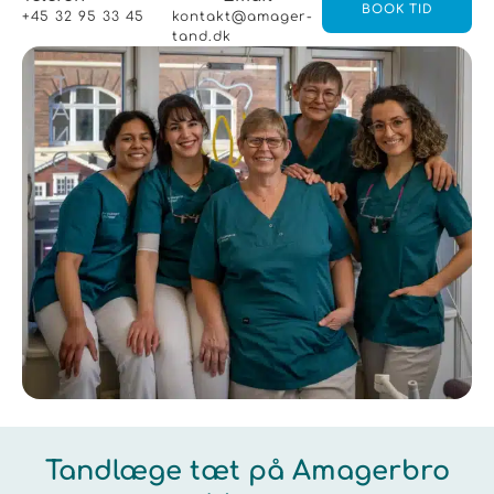
BOOK TID
+45 32 95 33 45
kontakt@amager-
tand.dk
Tandlæge tæt på Amagerbro