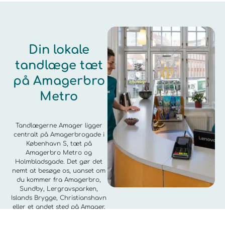
Din lokale
tandlæge tæt
på Amagerbro
Metro
Tandlægerne Amager ligger
centralt på Amagerbrogade i
København S, tæt på
Amagerbro Metro og
Holmbladsgade. Det gør det
nemt at besøge os, uanset om
du kommer fra Amagerbro,
Sundby, Lergravsparken,
Islands Brygge, Christianshavn
eller et andet sted på Amager.
Vi lægger vægt på tryg og