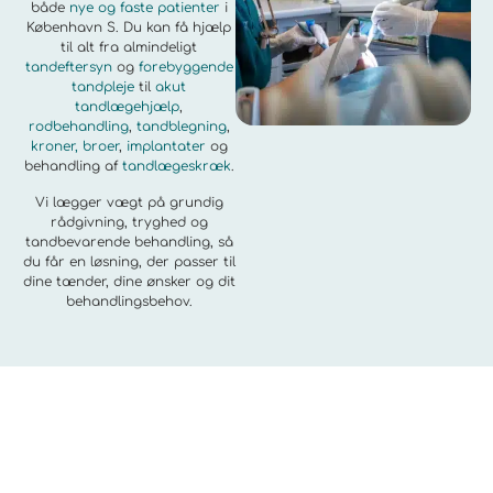
både
nye og faste patienter
i
København S. Du kan få hjælp
til alt fra almindeligt
tandeftersyn
og
forebyggende
tandpleje
til
akut
tandlægehjælp
,
rodbehandling
,
tandblegning
,
kroner, broer
,
implantater
og
behandling af
tandlægeskræk
.
Vi lægger vægt på grundig
rådgivning, tryghed og
tandbevarende behandling, så
du får en løsning, der passer til
dine tænder, dine ønsker og dit
behandlingsbehov.